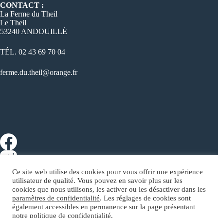
CONTACT :
La Ferme du Theil
Le Theil
53240 ANDOUILLÉ
TÉL. 02 43 69 70 04
ferme.du.theil@orange.fr
Ce site web utilise des cookies pour vous offrir une expérience
utilisateur de qualité. Vous pouvez en savoir plus sur les
cookies que nous utilisons, les activer ou les désactiver dans les
paramètres de confidentialité
. Les réglages de cookies sont
également accessibles en permanence sur la page présentant
Copyright © 2023 La Ferme du Theil - Conception :
notre politique de confidentialité.